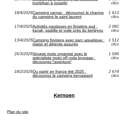
morbihan à josselin
clics
18/4/2025
Camping carnac : découvrez le charme
1 613
du camping le saint laurent
clics
17/4/2025
Activités nautiques en finistère sud :
2 082
kayak, paddle et voile près du kerleyou
clics
13/4/2025
Camping finistere avec parc aquatique :
1 512
plaisir et détente assurés
clics
25/3/2025
Voyage moto organisé avec le
1 599
spécialiste moto off roda brooaap :
clics
découvrez l'aventure!
18/2/2025
Ou partir en france été 2025 :
2 674
découvrez le camping kervastard
clics
Kernoen
Plan du site