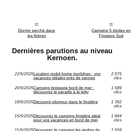
Dormir perché dans
Camping 5 étoiles en
les Arbres
Finistere Sud
Dernières parutions au niveau
Kernoen.
22/5/2025
Location mobil home morbihan : vos
2 075
vacances idéales près de vannes
clics
20/5/2025
Camping bretagne bord de mer :
1 589
découvrez le paradis à le letty
clics
18/5/2025
Découvrir plomeur dans le finsitère
1 392
clics
15/5/2025
Découvrez le camping finistère idéal
1 844
pour vos vacances en bord de mer
clics
11/5/2025
Découvrez le camping les jardins du
1 559