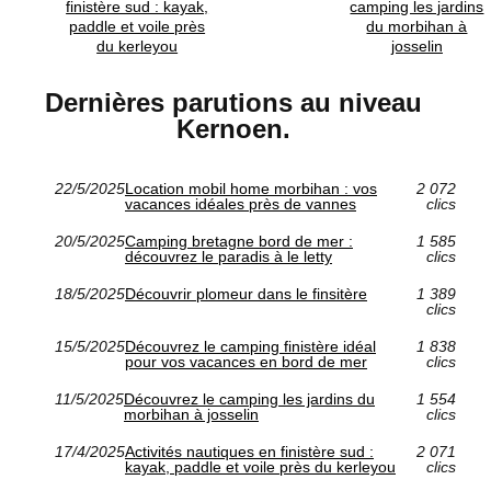
finistère sud : kayak,
camping les jardins
paddle et voile près
du morbihan à
du kerleyou
josselin
Dernières parutions au niveau
Kernoen.
22/5/2025
Location mobil home morbihan : vos
2 072
vacances idéales près de vannes
clics
20/5/2025
Camping bretagne bord de mer :
1 585
découvrez le paradis à le letty
clics
18/5/2025
Découvrir plomeur dans le finsitère
1 389
clics
15/5/2025
Découvrez le camping finistère idéal
1 838
pour vos vacances en bord de mer
clics
11/5/2025
Découvrez le camping les jardins du
1 554
morbihan à josselin
clics
17/4/2025
Activités nautiques en finistère sud :
2 071
kayak, paddle et voile près du kerleyou
clics