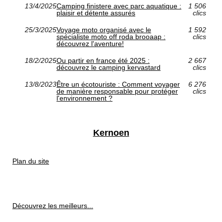
13/4/2025
Camping finistere avec parc aquatique :
1 506
plaisir et détente assurés
clics
25/3/2025
Voyage moto organisé avec le
1 592
spécialiste moto off roda brooaap :
clics
découvrez l'aventure!
18/2/2025
Ou partir en france été 2025 :
2 667
découvrez le camping kervastard
clics
13/8/2023
Être un écotouriste : Comment voyager
6 276
de manière responsable pour protéger
clics
l'environnement ?
Kernoen
Plan du site
Découvrez les meilleurs...